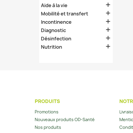

Aide à la vie

Mobilité et transfert

Incontinence

Diagnostic

Désinfection

Nutrition
PRODUITS
NOTR
Promotions
Livrai
Nouveaux produits OD-Santé
Mentio
Nos produits
Condit