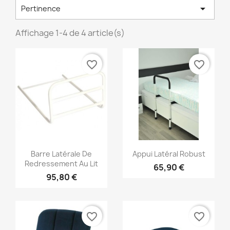

Pertinence
Affichage 1-4 de 4 article(s)
favorite_border
favorite_border
Barre Latérale De
Appui Latéral Robust
Redressement Au Lit
65,90 €
95,80 €
favorite_border
favorite_border