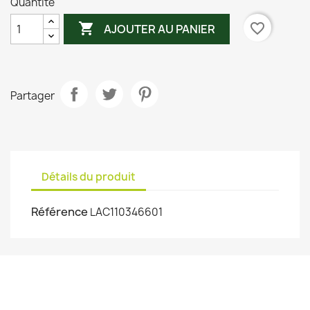
Quantité

favorite_border
AJOUTER AU PANIER
Partager
Détails du produit
Référence
LAC110346601