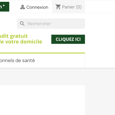
shopping_cart

Panier
(0)
Connexion
search
onnels de santé