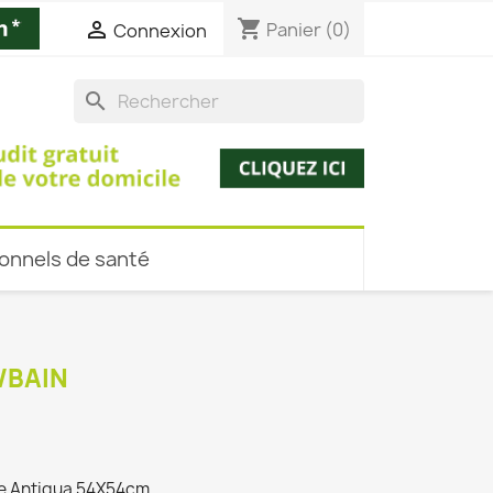
shopping_cart

Panier
(0)
Connexion
search
onnels de santé
/BAIN
che Antigua 54X54cm