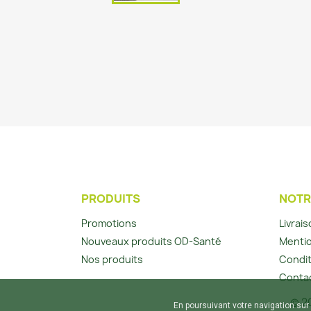
PRODUITS
NOTR
Promotions
Livrai
Nouveaux produits OD-Santé
Mentio
Nos produits
Condit
Conta
© 20
En poursuivant votre navigation sur 