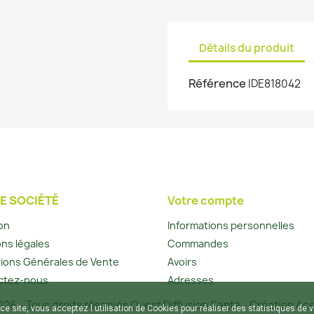
Détails du produit
Référence
IDE818042
E SOCIÉTÉ
Votre compte
son
Informations personnelles
ns légales
Commandes
ions Générales de Vente
Avoirs
ctez-nous
Adresses
26 - Tous droits réservés Ouest Diffusion Santé - Création Ace
ce site, vous acceptez l utilisation de Cookies pour réaliser des statistiques de v