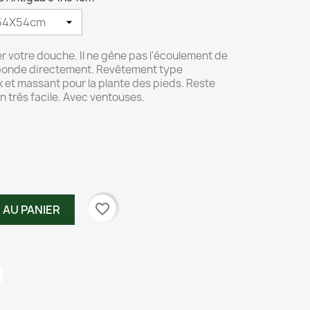
r votre douche. Il ne gène pas l'écoulement de
la bonde directement. Revêtement type
et massant pour la plante des pieds. Reste
 très facile. Avec ventouses.
favorite_border
 AU PANIER