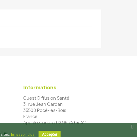
Informations
Ouest Diffusion Santé
3, rue Jean Gardan
35500 Pocé-les-Bois
France
Appelez-nous :
02 99 74 64 42
li.eu
isites.
En savoir plus.
Accepter